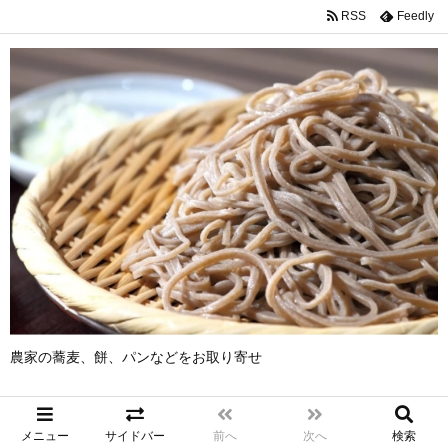
RSS
Feedly
農家の蕎麦、餅、パンなどをお取り寄せ
メニュー
サイドバー
前へ
次へ
検索