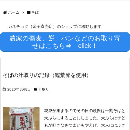
ホーム
>
そば
カネチョク（金子直売店）のショップに移動します
農家の蕎麦、餅、パンなどのお取り寄
せはこちら⇒ click！
そばの汁取りの記録（鰹荒節を使用）
2020年3月8日
汁取り
親戚が集まるのでその日の晩飯は十割そばと
天ぷらにすることにしました。天ぷらは子ど
もが好きなさつまいもやえび、大人にはふき