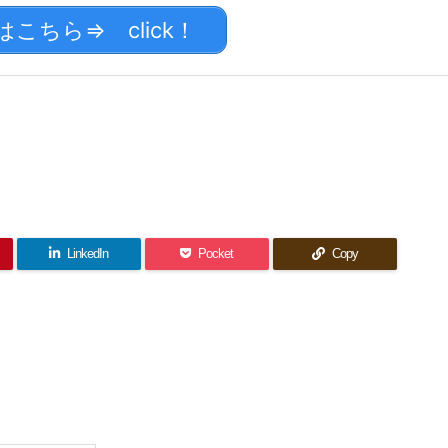
ちら⇒ click！
LinkedIn
Pocket
Copy