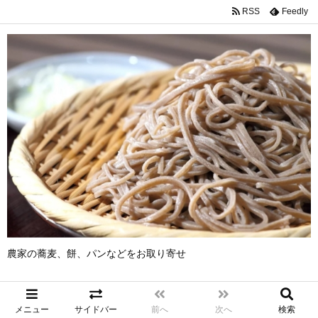
RSS
Feedly
農家の蕎麦、餅、パンなどをお取り寄せ
メニュー
サイドバー
前へ
次へ
検索