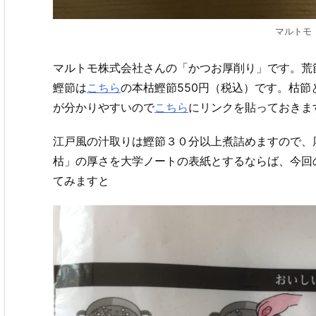
マルトモ
マルトモ株式会社さんの「かつお厚削り」です。荒節
鰹節は
こちら
の本枯鰹節550円（税込）です。枯
が分かりやすいので
こちら
にリンクを貼っておきま
江戸風の汁取りは鰹節３０分以上煮詰めますので、
枯」の厚さを大学ノートの表紙とするならば、今回
てみますと