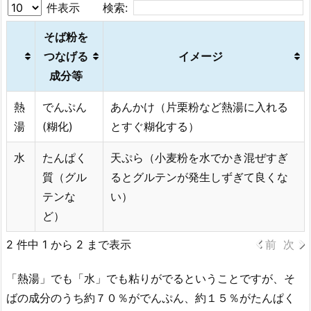
件表示
検索:
そば粉を
つなげる
イメージ
成分等
熱
でんぷん
あんかけ（片栗粉など熱湯に入れる
湯
(糊化)
とすぐ糊化する）
水
たんぱく
天ぷら（小麦粉を水でかき混ぜすぎ
質（グル
るとグルテンが発生しずぎて良くな
テンな
い）
ど）
2 件中 1 から 2 まで表示
前
次
「熱湯」でも「水」でも粘りがでるということですが、そ
ばの成分のうち約７０％がでんぷん、約１５％がたんぱく