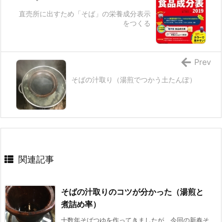
直売所に出すため「そば」の栄養成分表示
をつくる
Prev
そばの汁取り（湯煎でつかう土たんぽ）
関連記事
そばの汁取りのコツが分かった（湯煎と
煮詰め率）
十数年そばつゆを作ってきましたが、今回の新春そ