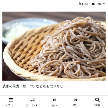
RSS
Feedly
農家の蕎麦、餅、パンなどをお取り寄せ
メニュー
サイドバー
前へ
次へ
検索