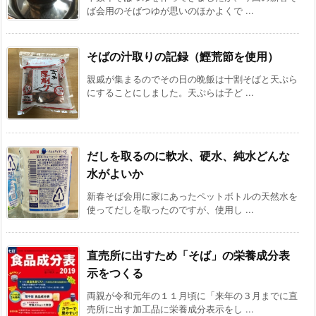
ば会用のそばつゆが思いのほかよくで ...
そばの汁取りの記録（鰹荒節を使用）
親戚が集まるのでその日の晩飯は十割そばと天ぷら
にすることにしました。天ぷらは子ど ...
だしを取るのに軟水、硬水、純水どんな
水がよいか
新春そば会用に家にあったペットボトルの天然水を
使ってだしを取ったのですが、使用し ...
直売所に出すため「そば」の栄養成分表
示をつくる
両親が令和元年の１１月頃に「来年の３月までに直
売所に出す加工品に栄養成分表示をし ...